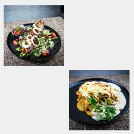
Kanašašlõkk värske
salati ja
tomatisalsaga