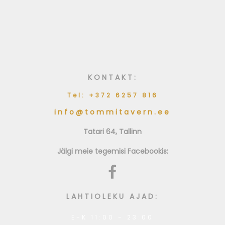
Suitsujuustu kattega
seafilee praekartulite
ja seeneraguuga
KONTAKT:
Tel: +372 6257 816
info@tommitavern.ee
Tatari 64, Tallinn
Jälgi meie tegemisi Facebookis:
LAHTIOLEKU AJAD:
E-K 11:00 - 23:00