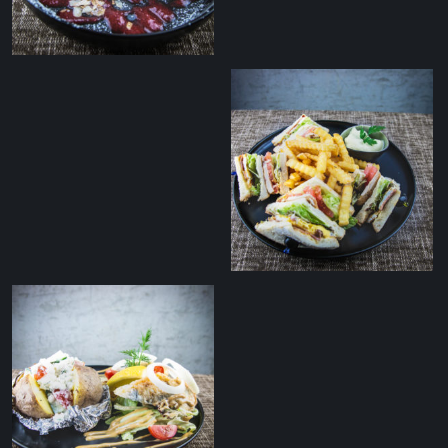
Toorjuustu
mustikakook
Klubivõileib