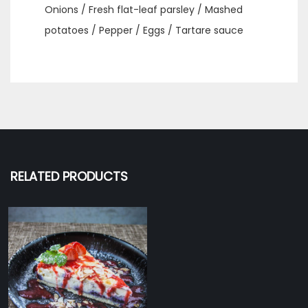
Onions / Fresh flat-leaf parsley / Mashed
potatoes / Pepper / Eggs / Tartare sauce
RELATED PRODUCTS