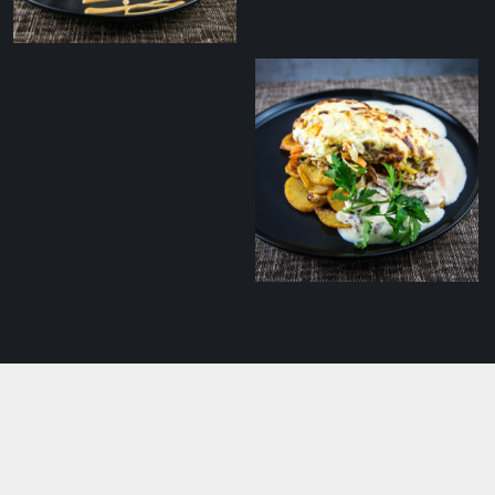
Marineeritud räimed
ahjukartulite ja
kodujuustuga
Suitsujuustu kattega
seafilee praekartulite
ja seeneraguuga