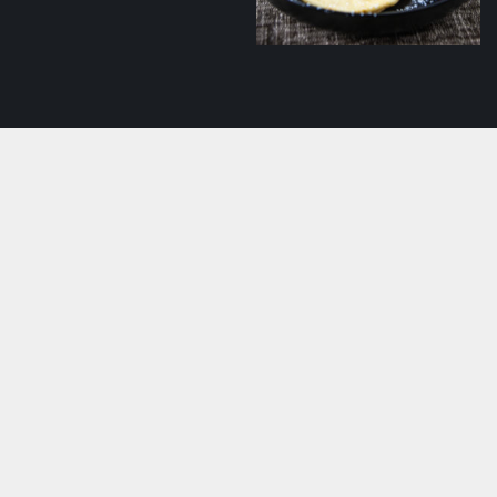
Sõrnikud
maasikamoosiga