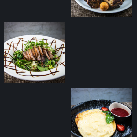
Tommi sakuska
Grillitud pardisalat
Balsamico kastmega