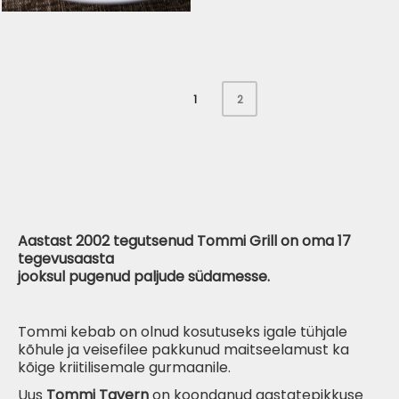
1
2
Grillitud pardisalat
Balsamico kastmega
Aastast 2002 tegutsenud Tommi Grill on oma 17
tegevusaasta
jooksul pugenud paljude südamesse.
Tommi kebab on olnud kosutuseks igale tühjale
kõhule ja veisefilee pakkunud
maitseelamust
ka
kõige kriitilisemale gurmaanile.
Uus
Tommi Tavern
on koondanud aastatepikkuse