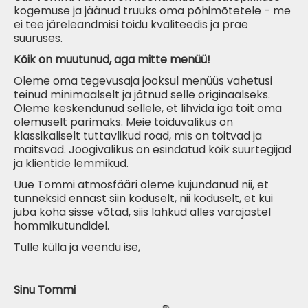
kogemuse ja jäänud truuks oma põhimõtetele - me
ei tee järeleandmisi toidu kvaliteedis ja prae
suuruses.
Kõik on muutunud, aga mitte menüü!
Oleme oma tegevusaja jooksul menüüs vahetusi
teinud minimaalselt ja
jätnud
selle originaalseks.
Oleme keskendunud sellele, et lihvida iga toit oma
olemuselt parimaks. Meie toiduvalikus on
klassikaliselt tuttavlikud road, mis on toitvad ja
maitsvad. Joogivalikus on esindatud kõik suurtegijad
ja klientide lemmikud.
Uue Tommi atmosfääri oleme kujundanud nii, et
tunneksid ennast siin koduselt, nii koduselt, et kui
juba koha sisse võtad, siis lahkud alles varajastel
hommikutundidel.
Tulle külla ja veendu ise,
Sinu Tommi