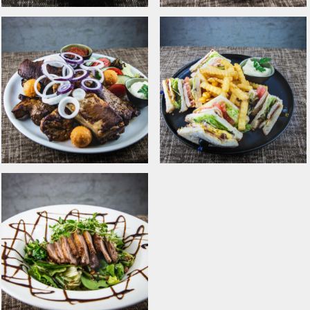
Toorjuustu
Koorene lõhesupp
mustikakook
Tommi sakuska
Klubivõileib